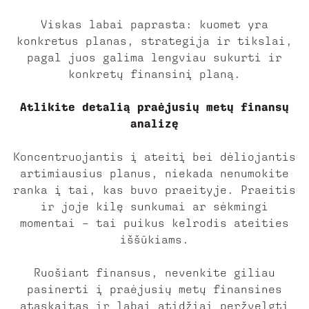
Viskas labai paprasta: kuomet yra
konkretus planas, strategija ir tikslai,
pagal juos galima lengviau sukurti ir
konkretų finansinį planą.
Atlikite detalią praėjusių metų finansų
analizę
Koncentruojantis į ateitį bei dėliojantis
artimiausius planus, niekada nenumokite
ranka į tai, kas buvo praeityje. Praeitis
ir joje kilę sunkumai ar sėkmingi
momentai – tai puikus kelrodis ateities
iššūkiams.
Ruošiant finansus, nevenkite giliau
pasinerti į praėjusių metų finansines
ataskaitas ir labai atidžiai peržvelgti