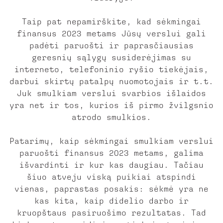
Taip pat nepamirškite, kad sėkmingai
finansus 2023 metams Jūsų verslui gali
padėti paruošti ir paprasčiausias
geresnių sąlygų susiderėjimas su
interneto, telefoninio ryšio tiekėjais,
darbui skirtų patalpų nuomotojais ir t.t.
Juk smulkiam verslui svarbios išlaidos
yra net ir tos, kurios iš pirmo žvilgsnio
atrodo smulkios.
Patarimų, kaip sėkmingai smulkiam verslui
paruošti finansus 2023 metams, galima
išvardinti ir kur kas daugiau. Tačiau
šiuo atveju viską puikiai atspindi
vienas, paprastas posakis: sėkmė yra ne
kas kita, kaip didelio darbo ir
kruopštaus pasiruošimo rezultatas. Tad