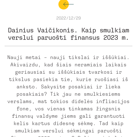
2022/12/29
Dainius Vaičikonis. Kaip smulkiam
verslui paruošti finansus 2023 m.
Nauji metai – nauji tikslai ir iššūkiai.
Akivaizdu, kad šiais neramiais laikais
geriausiai su iššūkiais tvarkosi ir
tikslus pasiekia tie, kurie ruošiasi iš
anksto. Sakysite posakiai ir lieka
posakiais? Tik jau ne smulkiesiems
verslams, mat tokios didelės infliacijos
fone, vos vienas tinkamas žingsnis
finansų valdyme jiems gali garantuoti
kelis kartus didesnę sėkmę. Tad kaip
smulkiam verslui sėkmingai paruošti