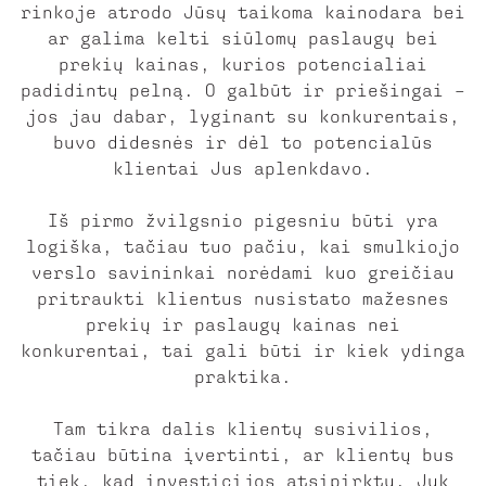
rinkoje atrodo Jūsų taikoma kainodara bei
ar galima kelti siūlomų paslaugų bei
prekių kainas, kurios potencialiai
padidintų pelną. O galbūt ir priešingai –
jos jau dabar, lyginant su konkurentais,
buvo didesnės ir dėl to potencialūs
klientai Jus aplenkdavo.
Iš pirmo žvilgsnio pigesniu būti yra
logiška, tačiau tuo pačiu, kai smulkiojo
verslo savininkai norėdami kuo greičiau
pritraukti klientus nusistato mažesnes
prekių ir paslaugų kainas nei
konkurentai, tai gali būti ir kiek ydinga
praktika.
Tam tikra dalis klientų susivilios,
tačiau būtina įvertinti, ar klientų bus
tiek, kad investicijos atsipirktų. Juk