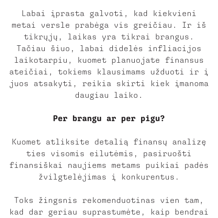
Labai įprasta galvoti, kad kiekvieni
metai versle prabėga vis greičiau. Ir iš
tikrųjų, laikas yra tikrai brangus.
Tačiau šiuo, labai didelės infliacijos
laikotarpiu, kuomet planuojate finansus
ateičiai, tokiems klausimams užduoti ir į
juos atsakyti, reikia skirti kiek įmanoma
daugiau laiko.
Per brangu ar per pigu?
Kuomet atliksite detalią finansų analizę
ties visomis eilutėmis, pasiruošti
finansiškai naujiems metams puikiai padės
žvilgtelėjimas į konkurentus.
Toks žingsnis rekomenduotinas vien tam,
kad dar geriau suprastumėte, kaip bendrai