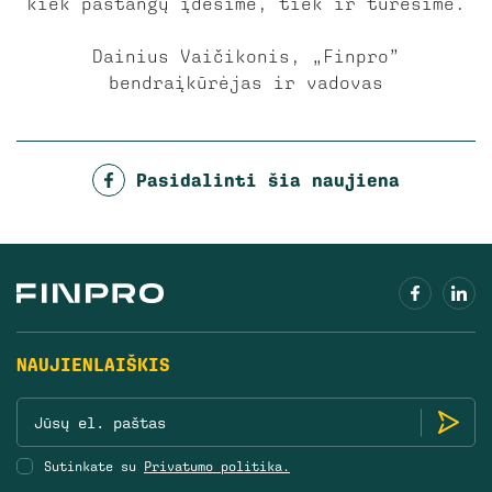
kiek pastangų įdėsime, tiek ir turėsime.
Dainius Vaičikonis, „Finpro”
bendraįkūrėjas ir vadovas
Pasidalinti šia naujiena
NAUJIENLAIŠKIS
Sutinkate su
Privatumo politika.