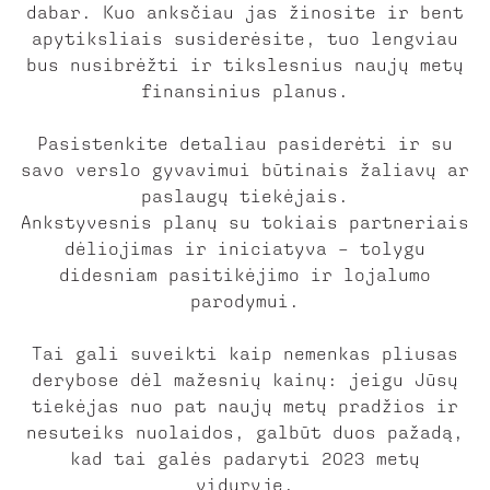
dabar. Kuo anksčiau jas žinosite ir bent
apytiksliais susiderėsite, tuo lengviau
bus nusibrėžti ir tikslesnius naujų metų
finansinius planus.
Pasistenkite detaliau pasiderėti ir su
savo verslo gyvavimui būtinais žaliavų ar
paslaugų tiekėjais.
Ankstyvesnis planų su tokiais partneriais
dėliojimas ir iniciatyva – tolygu
didesniam pasitikėjimo ir lojalumo
parodymui.
Tai gali suveikti kaip nemenkas pliusas
derybose dėl mažesnių kainų: jeigu Jūsų
tiekėjas nuo pat naujų metų pradžios ir
nesuteiks nuolaidos, galbūt duos pažadą,
kad tai galės padaryti 2023 metų
viduryje.