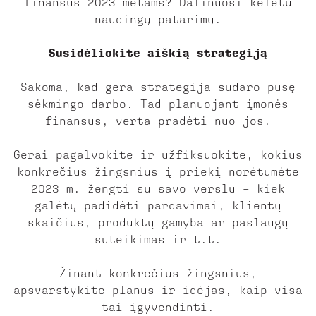
finansus 2023 metams? Dalinuosi keletu
naudingų patarimų.
Susidėliokite aiškią strategiją
Sakoma, kad gera strategija sudaro pusę
sėkmingo darbo. Tad planuojant įmonės
finansus, verta pradėti nuo jos.
Gerai pagalvokite ir užfiksuokite, kokius
konkrečius žingsnius į priekį norėtumėte
2023 m. žengti su savo verslu – kiek
galėtų padidėti pardavimai, klientų
skaičius, produktų gamyba ar paslaugų
suteikimas ir t.t.
Žinant konkrečius žingsnius,
apsvarstykite planus ir idėjas, kaip visa
tai įgyvendinti.