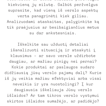
kiekvieną jų eilutę. Galbūt peržvelgus
suprasite, kad vieną iš verslo aspektų
verta panagrinėti kiek giliau.
Analizuodami ataskaitas, palyginkite ką
tik praėjusius ar besibaigiančius metus
su dar ankstesniais.
Iškelkite sau užduotį detaliai
išanalizuoti situaciją ir atsakyti į
klausimus – ar savo versle uždirbote
daugiau, ar mažiau pinigų nei pernai?
Kokie produktai ar paslaugos sudaro
didžiausią jūsų verslo pajamų dalį? Kurie
iš jų veikia mažiau efektyviai arba visai
neveikia ir yra nuostolingi? Į kur
daugiausia iškeliauja Jūsų verslo
išlaidos? Ar tam tikros verslo vystymui
skirtos išlaidos sumažėjo, ar padidėjo?