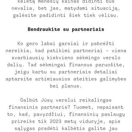
keletą mėnesių kainas didinti bus
nevalia, bet jas, matydami situaciją,
galėsite padidinti šiek tiek vėliau.
Bendraukite su partneriais
Ko gero labai garsiai ir pabrėžti
nereikia, kad patikimi partneriai – viena
svarbiausių kiekvieno sėkmingo verslo
dalių. Tad sėkmingai finansus paruošite,
jeigu kartu su partneriais detaliai
aptarsite artimiausios ateities galimybes
bei planus.
Galbūt Jūsų verslui reikalingas
finansinis partneris? Tuomet, nepaisant
to, kad, pavyzdžiui, finansinių paslaugų
prireiks tik 2023 metų viduryje, apie
sąlygas pradėti kalbėtis galite jau