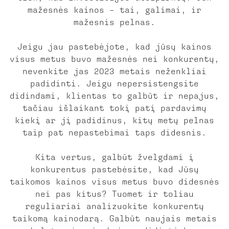
mažesnės kainos – tai, galimai, ir
mažesnis pelnas.
Jeigu jau pastebėjote, kad jūsų kainos
visus metus buvo mažesnės nei konkurentų,
nevenkite jas 2023 metais neženkliai
padidinti. Jeigu nepersistengsite
didindami, klientas to galbūt ir nepajus,
tačiau išlaikant tokį patį pardavimų
kiekį ar jį padidinus, kitų metų pelnas
taip pat nepastebimai taps didesnis.
Kita vertus, galbūt žvelgdami į
konkurentus pastebėsite, kad Jūsų
taikomos kainos visus metus buvo didesnės
nei pas kitus? Tuomet ir toliau
reguliariai analizuokite konkurentų
taikomą kainodarą. Galbūt naujais metais