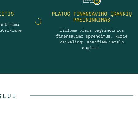
EITIS
PLATUS FINANSAVIMO ĮRANKIŲ
PASIRINKIMAS
ertiname
uteikiame
Siūlome visus pagrindinius
finansavimo sprendimus, kurie
reikalingi sparčiam verslo
augimui.
SLUI