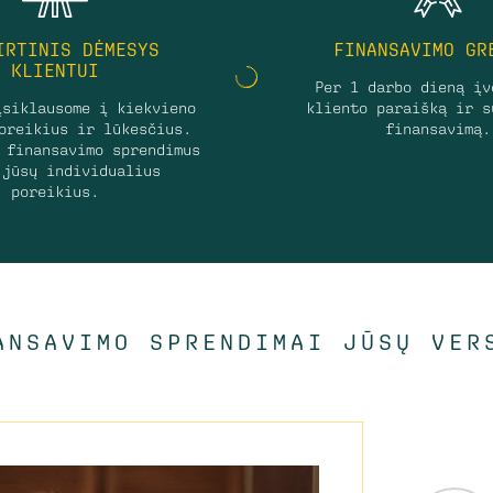
IRTINIS DĖMESYS
FINANSAVIMO GR
KLIENTUI
Per 1 darbo dieną įv
įsiklausome į kiekvieno
kliento paraišką ir s
oreikius ir lūkesčius.
finansavimą.
 finansavimo sprendimus
 jūsų individualius
poreikius.
ANSAVIMO SPRENDIMAI JŪSŲ VER