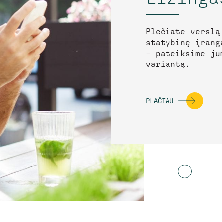
Plečiate verslą
statybinę įrang
– pateiksime ju
variantą.
PLAČIAU