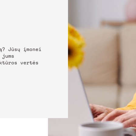
ą? Jūsų įmonei
 jums
ktūros vertės