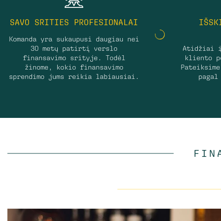
SAVO SRITIES PROFESIONALAI
IŠSK
Komanda yra sukaupusi daugiau nei
30 metų patirtį verslo
Atidžiai 
finansavimo srityje. Todėl
kliento p
žinome, kokio finansavimo
Pateiksime
sprendimo jums reikia labiausiai.
pagal
FIN