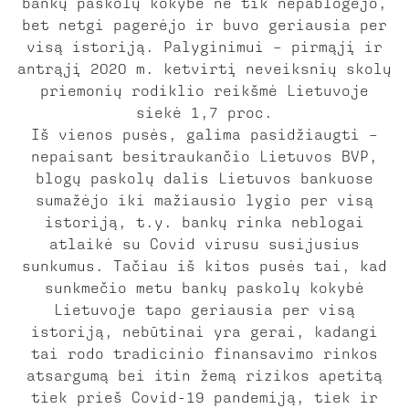
bankų paskolų kokybė ne tik nepablogėjo,
bet netgi pagerėjo ir buvo geriausia per
visą istoriją. Palyginimui – pirmąjį ir
antrąjį 2020 m. ketvirtį neveiksnių skolų
priemonių rodiklio reikšmė Lietuvoje
siekė 1,7 proc.
Iš vienos pusės, galima pasidžiaugti –
nepaisant besitraukančio Lietuvos BVP,
blogų paskolų dalis Lietuvos bankuose
sumažėjo iki mažiausio lygio per visą
istoriją, t.y. bankų rinka neblogai
atlaikė su Covid virusu susijusius
sunkumus. Tačiau iš kitos pusės tai, kad
sunkmečio metu bankų paskolų kokybė
Lietuvoje tapo geriausia per visą
istoriją, nebūtinai yra gerai, kadangi
tai rodo tradicinio finansavimo rinkos
atsargumą bei itin žemą rizikos apetitą
tiek prieš Covid-19 pandemiją, tiek ir