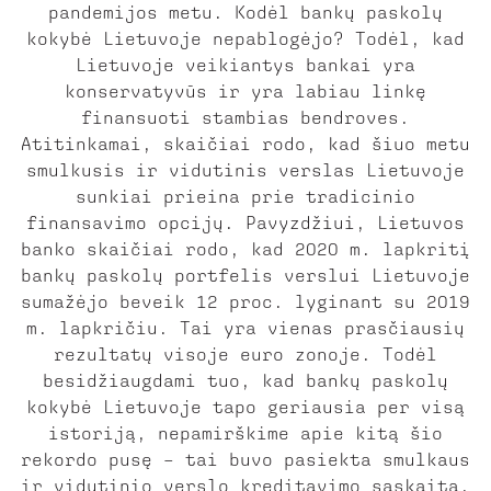
pandemijos metu. Kodėl bankų paskolų
kokybė Lietuvoje nepablogėjo? Todėl, kad
Lietuvoje veikiantys bankai yra
konservatyvūs ir yra labiau linkę
finansuoti stambias bendroves.
Atitinkamai, skaičiai rodo, kad šiuo metu
smulkusis ir vidutinis verslas Lietuvoje
sunkiai prieina prie tradicinio
finansavimo opcijų. Pavyzdžiui, Lietuvos
banko skaičiai rodo, kad 2020 m. lapkritį
bankų paskolų portfelis verslui Lietuvoje
sumažėjo beveik 12 proc. lyginant su 2019
m. lapkričiu. Tai yra vienas prasčiausių
rezultatų visoje euro zonoje. Todėl
besidžiaugdami tuo, kad bankų paskolų
kokybė Lietuvoje tapo geriausia per visą
istoriją, nepamirškime apie kitą šio
rekordo pusę – tai buvo pasiekta smulkaus
ir vidutinio verslo kreditavimo sąskaita.