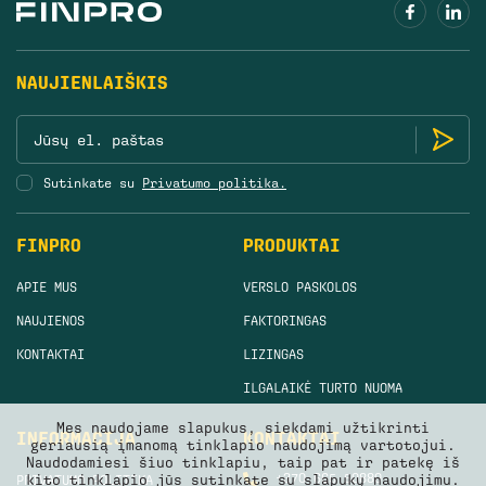
NAUJIENLAIŠKIS
Sutinkate su
Privatumo politika.
FINPRO
PRODUKTAI
APIE MUS
VERSLO PASKOLOS
NAUJIENOS
FAKTORINGAS
KONTAKTAI
LIZINGAS
ILGALAIKĖ TURTO NUOMA
Mes naudojame slapukus, siekdami užtikrinti
INFORMACIJA
KONTAKTAI
geriausią įmanomą tinklapio naudojimą vartotojui.
Naudodamiesi šiuo tinklapiu, taip pat ir patekę iš
+370 665 50880
kito tinklapio jūs sutinkate su slapukų naudojimu.
PRIVATUMO POLITIKA