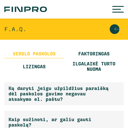
F.A.Q.
VERSLO PASKOLOS
FAKTORINGAS
ILGALAIKĖ TURTO
LIZINGAS
NUOMA
Ką daryti jeigu užpildžius paraišką
dėl paskolos gavimo negavau
atsakymo el. paštu?
Kaip sužinoti, ar galiu gauti
paskolą?