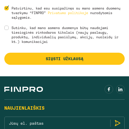
Patvirtinu, kad esu susipažinęs su mano asmens duomenų
tvarkymu “FINPRO”
Privatumo politikoje
nurodytomis
sąlygomis.
Sutinku, kad mano asmens duomenys būtų naudojami
tiesioginės rinkodaros tikslais (naujų paslaugų,
produktų, individualių pasiūlymų, akcijų, nuolaidų ir
kt.) komunikacijai
SIŲSTI UŽKLAUSĄ
NAUJIENLAIŠKIS