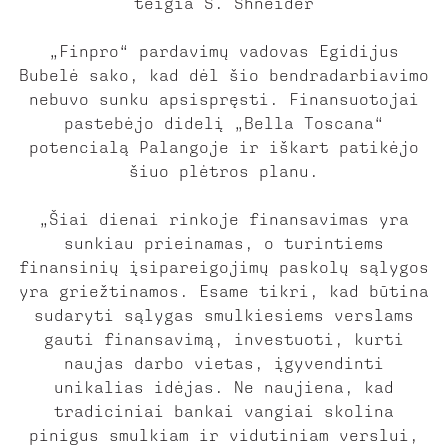
teigia S. Shneider
„Finpro“ pardavimų vadovas Egidijus
Bubelė sako, kad dėl šio bendradarbiavimo
nebuvo sunku apsispręsti. Finansuotojai
pastebėjo didelį „Bella Toscana“
potencialą Palangoje ir iškart patikėjo
šiuo plėtros planu.
„Šiai dienai rinkoje finansavimas yra
sunkiau prieinamas, o turintiems
finansinių įsipareigojimų paskolų sąlygos
yra griežtinamos. Esame tikri, kad būtina
sudaryti sąlygas smulkiesiems verslams
gauti finansavimą, investuoti, kurti
naujas darbo vietas, įgyvendinti
unikalias idėjas. Ne naujiena, kad
tradiciniai bankai vangiai skolina
pinigus smulkiam ir vidutiniam verslui,