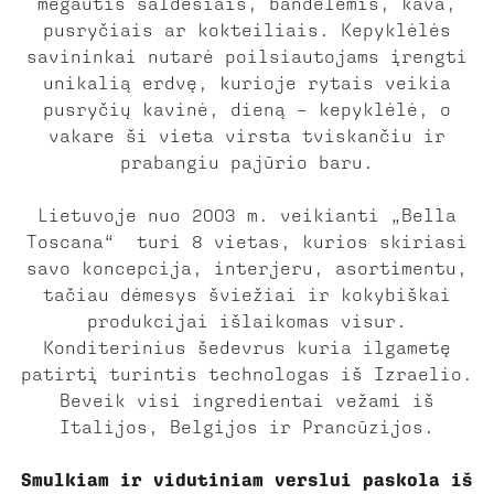
mėgautis saldėsiais, bandelėmis, kava,
pusryčiais ar kokteiliais. Kepyklėlės
savininkai nutarė poilsiautojams įrengti
unikalią erdvę, kurioje rytais veikia
pusryčių kavinė, dieną – kepyklėlė, o
vakare ši vieta virsta tviskančiu ir
prabangiu pajūrio baru.
Lietuvoje nuo 2003 m. veikianti „Bella
Toscana“ turi 8 vietas, kurios skiriasi
savo koncepcija, interjeru, asortimentu,
tačiau dėmesys šviežiai ir kokybiškai
produkcijai išlaikomas visur.
Konditerinius šedevrus kuria ilgametę
patirtį turintis technologas iš Izraelio.
Beveik visi ingredientai vežami iš
Italijos, Belgijos ir Prancūzijos.
Smulkiam ir vidutiniam verslui paskola iš