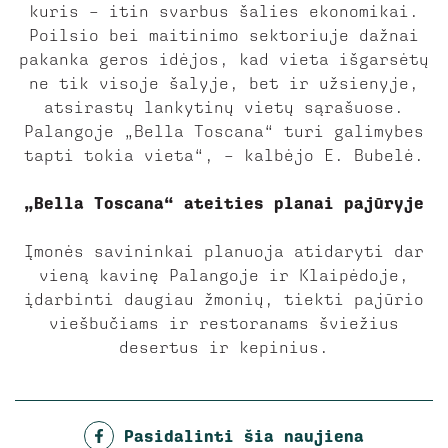
kuris – itin svarbus šalies ekonomikai.
Poilsio bei maitinimo sektoriuje dažnai
pakanka geros idėjos, kad vieta išgarsėtų
ne tik visoje šalyje, bet ir užsienyje,
atsirastų lankytinų vietų sąrašuose.
Palangoje „Bella Toscana“ turi galimybes
tapti tokia vieta“, – kalbėjo E. Bubelė.
„Bella Toscana“ ateities planai pajūryje
Įmonės savininkai planuoja atidaryti dar
vieną kavinę Palangoje ir Klaipėdoje,
įdarbinti daugiau žmonių, tiekti pajūrio
viešbučiams ir restoranams šviežius
desertus ir kepinius.
Pasidalinti šia naujiena