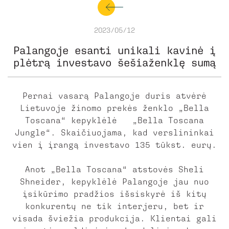
2023/05/12
Palangoje esanti unikali kavinė į
plėtrą investavo šešiaženklę sumą
Pernai vasarą Palangoje duris atvėrė
Lietuvoje žinomo prekės ženklo „Bella
Toscana“ kepyklėlė „Bella Toscana
Jungle“. Skaičiuojama, kad verslininkai
vien į įrangą investavo 135 tūkst. eurų.
Anot „Bella Toscana“ atstovės Sheli
Shneider, kepyklėlė Palangoje jau nuo
įsikūrimo pradžios išsiskyrė iš kitų
konkurentų ne tik interjeru, bet ir
visada šviežia produkcija. Klientai gali