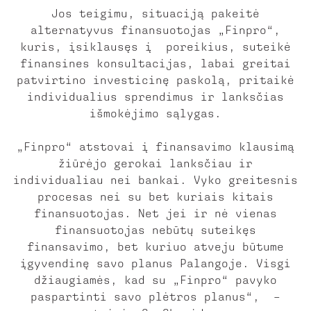
Jos teigimu, situaciją pakeitė
alternatyvus finansuotojas „Finpro“,
kuris, įsiklausęs į poreikius, suteikė
finansines konsultacijas, labai greitai
patvirtino investicinę paskolą, pritaikė
individualius sprendimus ir lanksčias
išmokėjimo sąlygas.
„Finpro“ atstovai į finansavimo klausimą
žiūrėjo gerokai lanksčiau ir
individualiau nei bankai. Vyko greitesnis
procesas nei su bet kuriais kitais
finansuotojas. Net jei ir nė vienas
finansuotojas nebūtų suteikęs
finansavimo, bet kuriuo atveju būtume
įgyvendinę savo planus Palangoje. Visgi
džiaugiamės, kad su „Finpro“ pavyko
paspartinti savo plėtros planus“, –