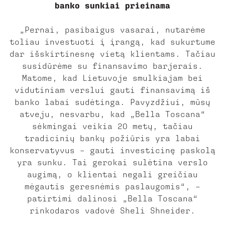
banko sunkiai prieinama
„Pernai, pasibaigus vasarai, nutarėme
toliau investuoti į įrangą, kad sukurtume
dar išskirtinesnę vietą klientams. Tačiau
susidūrėme su finansavimo barjerais.
Matome, kad Lietuvoje smulkiajam bei
vidutiniam verslui gauti finansavimą iš
banko labai sudėtinga. Pavyzdžiui, mūsų
atveju, nesvarbu, kad „Bella Toscana“
sėkmingai veikia 20 metų, tačiau
tradicinių bankų požiūris yra labai
konservatyvus – gauti investicinę paskolą
yra sunku. Tai gerokai sulėtina verslo
augimą, o klientai negali greičiau
mėgautis geresnėmis paslaugomis“, –
patirtimi dalinosi „Bella Toscana“
rinkodaros vadovė Sheli Shneider.